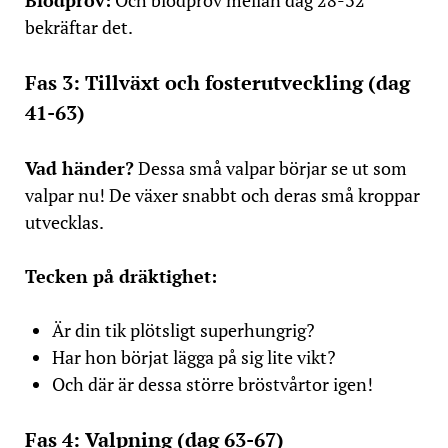
Blodprov:
Och blodprov mellan dag 28-32
bekräftar det.
Fas 3: Tillväxt och fosterutveckling (dag
41-63)
Vad händer?
Dessa små valpar börjar se ut som
valpar nu! De växer snabbt och deras små kroppar
utvecklas.
Tecken på dräktighet:
Är din tik plötsligt superhungrig?
Har hon börjat lägga på sig lite vikt?
Och där är dessa större bröstvårtor igen!
Fas 4: Valpning (dag 63-67)