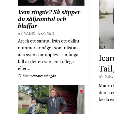
Vem ringde? Så slipper
du säljsamtal och
bluffar
AV VÄINÖ JÄRVINEN
Att få ett samtal från ett okänt
nummer är något som nästan
alla svenskar upplevt. I många
Icar
fall är det en vän, en kollega
Tail
eller...
Kommentarer stängda
AV MIKE
Mauro I
den tre
beskriv