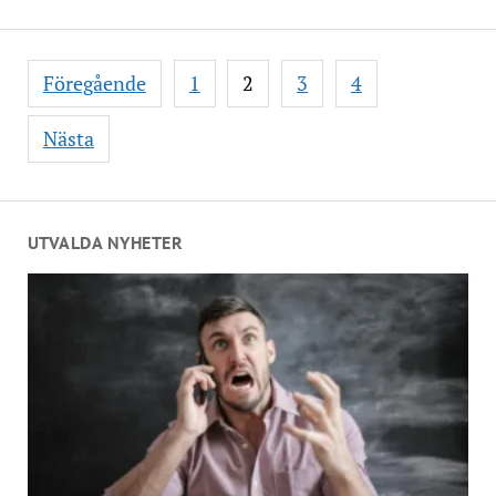
Sidonumrering
Föregående
1
2
3
4
för
inlägg
Nästa
UTVALDA NYHETER